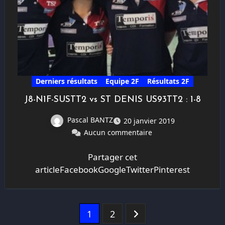
Derniers résultats
Equipe 2F
Résultats 2F
J8-N1F-SUSTT2 vs ST DENIS US93TT2 : 1-8
Pascal BANTZ
20 janvier 2019
Aucun commentaire
Partager cet
articleFacebookGoogleTwitterPinterest
Pagination
1
2
des