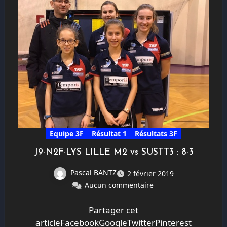
Equipe 3F
Résultat 1
Résultats 3F
J9-N2F-LYS LILLE M2 vs SUSTT3 : 8-3
Pascal BANTZ
2 février 2019
Aucun commentaire
Partager cet
articleFacebookGoogleTwitterPinterest