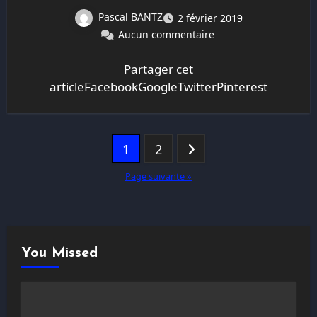
Pascal BANTZ
2 février 2019
Aucun commentaire
Partager cet
articleFacebookGoogleTwitterPinterest
Pagination
1
2
des
Page suivante »
publications
You Missed