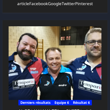
articleFacebookGoogleTwitterPinterest
Derniers résultats
Equipe 6
Résultat 6