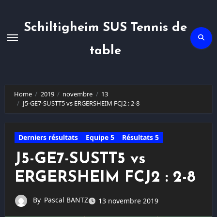
Skip
to
content
Schiltigheim SUS Tennis de
table
Home
2019
novembre
13
J5-GE7-SUSTT5 vs ERGERSHEIM FCJ2 : 2-8
Derniers résultats
Equipe 5
Résultats 5
J5-GE7-SUSTT5 vs
ERGERSHEIM FCJ2 : 2-8
By
Pascal BANTZ
13 novembre 2019