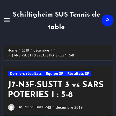
Skip
to
content
Schiltigheim SUS Tennis de
table
Home
2019
décembre
4
J7-N3F-SUSTT 3 vs SARS POTERIES 1 : 5-8
Derniers résultats
Equipe 3F
Résultats 3F
J7-N3F-SUSTT 3 vs SARS
POTERIES 1 : 5-8
By
Pascal BANTZ
4 décembre 2019