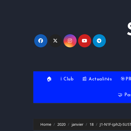
Skip
to
content
🏠
ℹ️ Club
📰 Actualités
🎯P
🤝 Pa
Home
2020
janvier
18
J1-N1F-(ph2)-SUS