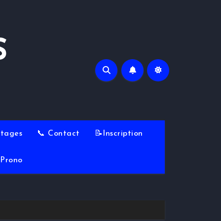
S
Stages
📞 Contact
📝Inscription
Prono