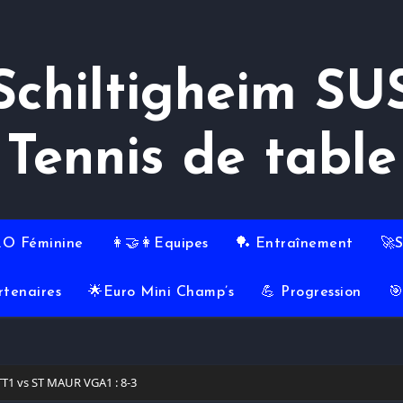
Schiltigheim SU
Tennis de table
RO Féminine
👩‍🤝‍👩Equipes
🏓 Entraînement
🚀
rtenaires
🌟Euro Mini Champ’s
💪 Progression

TT1 vs ST MAUR VGA1 : 8-3