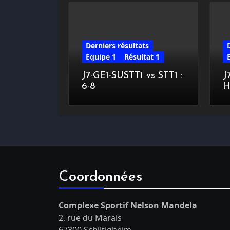
Derniers résultats
Equipe 1
Résultat 1
J7-GE1-SUSTT1 vs STT1 :
J
6-8
H
Coordonnées
Complexe Sportif Nelson Mandela
2, rue du Marais