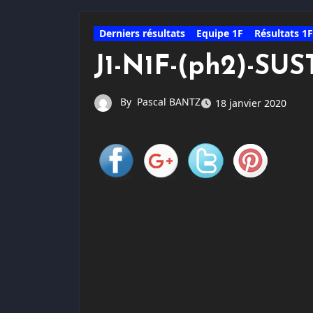
Derniers résultats
Equipe 1F
Résultats 1F
J1-N1F-(ph2)-SUS
By
Pascal BANTZ
18 janvier 2020