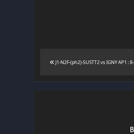
Navigation
J1-N2F-(ph2)-SUSTT2 vs IGNY AP1 : 8
de
l’article