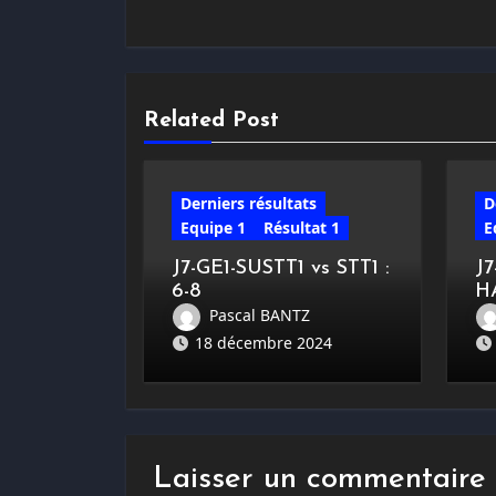
Related Post
Derniers résultats
D
Equipe 1
Résultat 1
E
J7-GE1-SUSTT1 vs STT1 :
J
6-8
H
Pascal BANTZ
18 décembre 2024
Laisser un commentaire