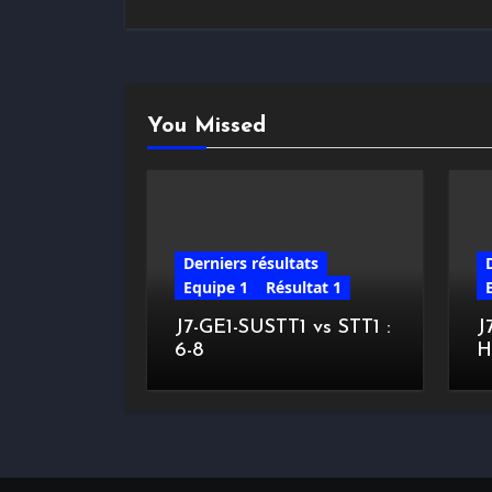
You Missed
Derniers résultats
Equipe 1
Résultat 1
J7-GE1-SUSTT1 vs STT1 :
J
6-8
H