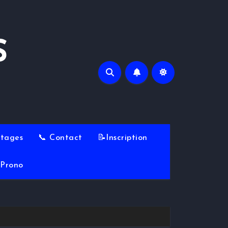
S
Stages
📞 Contact
📝Inscription
Prono