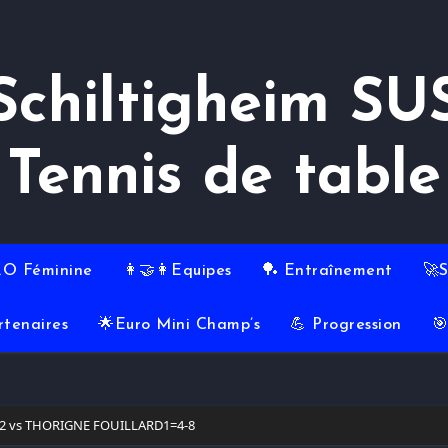
Schiltigheim SU
Tennis de table
RO Féminine
👩‍🤝‍👩Equipes
🏓 Entraînement
🚀
rtenaires
🌟Euro Mini Champ’s
💪 Progression

T2 vs THORIGNE FOUILLARD1=4-8