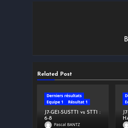
Related Post
Derniers résultats
D
Equipe 1
Résultat 1
E
J7-GE1-SUSTT1 vs STT1 :
J
6-8
H
Pascal BANTZ