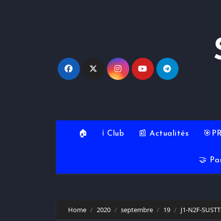
Skip
to
content
🏠
ℹ️ Club
📰 Actualités
🎯P
🤝 Pa
Home
2020
septembre
19
J1-N2F-SUST