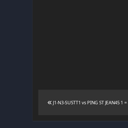
Navigation
J1-N3-SUSTT1 vs PING ST JEAN45 1 = 
de
l’article