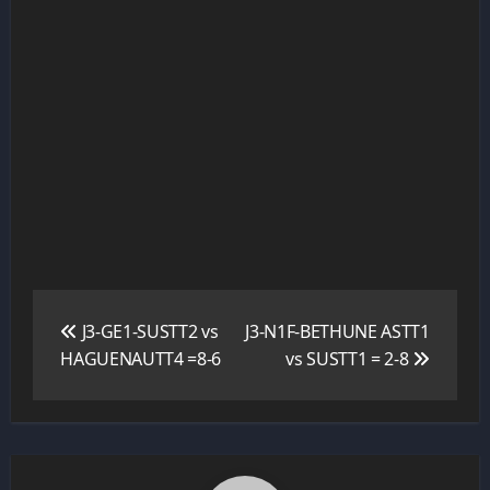
Navigation
de
J3-GE1-SUSTT2 vs
J3-N1F-BETHUNE ASTT1
l’article
HAGUENAUTT4 =8-6
vs SUSTT1 = 2-8