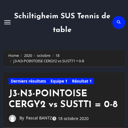
Skip
to
content
Schiltigheim SUS Tennis de
table
Home
2020
octobre
18
J3-N3-POINTOISE CERGY2 vs SUSTT1 = 0-8
Derniers résultats
Equipe 1
Résultat 1
J3-N3-POINTOISE
CERGY2 vs SUSTT1 = 0-8
By
Pascal BANTZ
18 octobre 2020