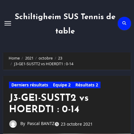
Skip
to
content
Schiltigheim SUS Tennis de
table
Home
2021
octobre
23
J3-GE1-SUSTT2 vs HOERDT1 : 0-14
Derniers résultats
Equipe 2
Résultats 2
J3-GE1-SUSTT2 vs
HOERDT1 : 0-14
By
Pascal BANTZ
23 octobre 2021