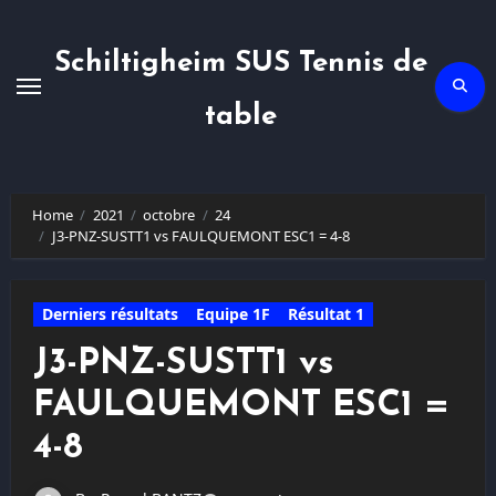
Skip
to
content
Schiltigheim SUS Tennis de
table
Home
2021
octobre
24
J3-PNZ-SUSTT1 vs FAULQUEMONT ESC1 = 4-8
Derniers résultats
Equipe 1F
Résultat 1
J3-PNZ-SUSTT1 vs
FAULQUEMONT ESC1 =
4-8