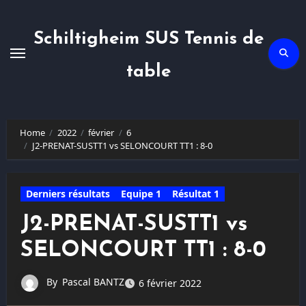
Skip
to
content
Schiltigheim SUS Tennis de
table
Home
2022
février
6
J2-PRENAT-SUSTT1 vs SELONCOURT TT1 : 8-0
Derniers résultats
Equipe 1
Résultat 1
J2-PRENAT-SUSTT1 vs
SELONCOURT TT1 : 8-0
By
Pascal BANTZ
6 février 2022