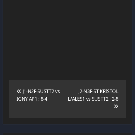
Navigation
de
J1-N2F-SUSTT2 vs
J2-N3F-ST KRISTOL
l’article
IGNY AP1 : 8-4
L/ALES1 vs SUSTT2 : 2-8