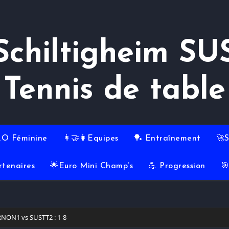
Schiltigheim SU
Tennis de table
RO Féminine
👩‍🤝‍👩Equipes
🏓 Entraînement
🚀
rtenaires
🌟Euro Mini Champ’s
💪 Progression

NON1 vs SUSTT2 : 1-8