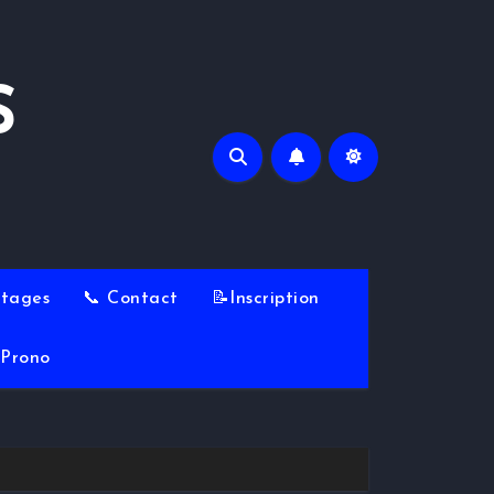
S
Stages
📞 Contact
📝Inscription
Prono