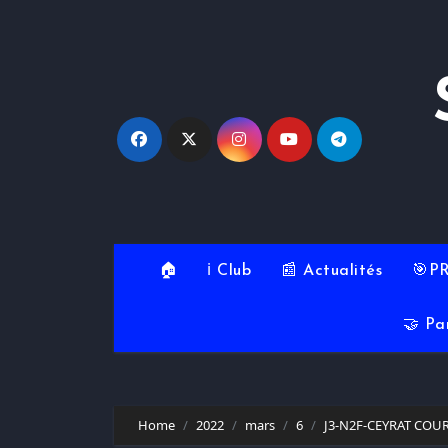
Skip
to
content
🏠
ℹ️ Club
📰 Actualités
🎯P
🤝 Pa
Home
2022
mars
6
J3-N2F-CEYRAT COUR