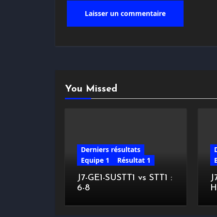
You Missed
Derniers résultats
Equipe 1
Résultat 1
J7-GE1-SUSTT1 vs STT1 :
J
6-8
H