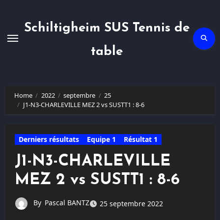
Skip
to
content
Schiltigheim SUS Tennis de
table
Home
2022
septembre
25
J1-N3-CHARLEVILLE MEZ 2 vs SUSTT1 : 8-6
Derniers résultats
Equipe 1
Résultat 1
J1-N3-CHARLEVILLE
MEZ 2 vs SUSTT1 : 8-6
By
Pascal BANTZ
25 septembre 2022