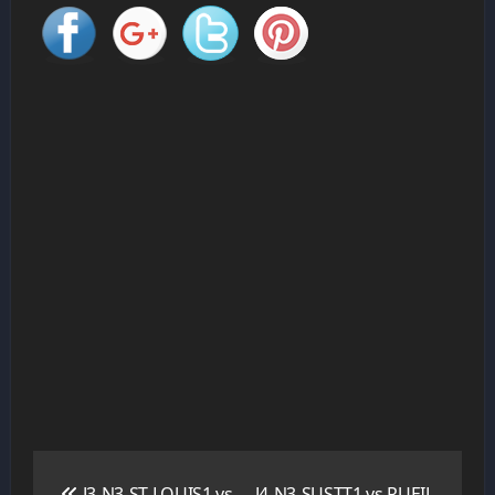
Navigation
de
J3-N3-ST LOUIS1 vs
J4-N3-SUSTT1 vs RUEIL