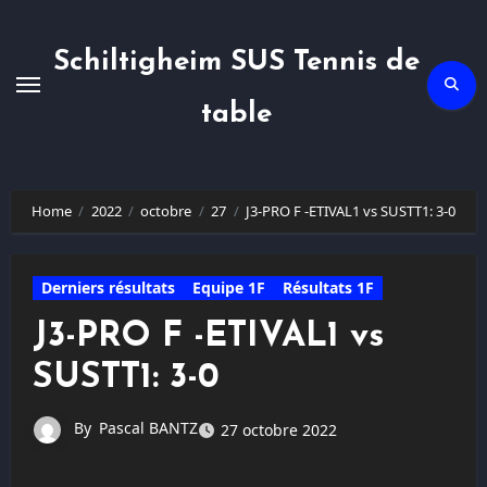
Skip
to
content
Schiltigheim SUS Tennis de
table
Home
2022
octobre
27
J3-PRO F -ETIVAL1 vs SUSTT1: 3-0
Derniers résultats
Equipe 1F
Résultats 1F
J3-PRO F -ETIVAL1 vs
SUSTT1: 3-0
By
Pascal BANTZ
27 octobre 2022