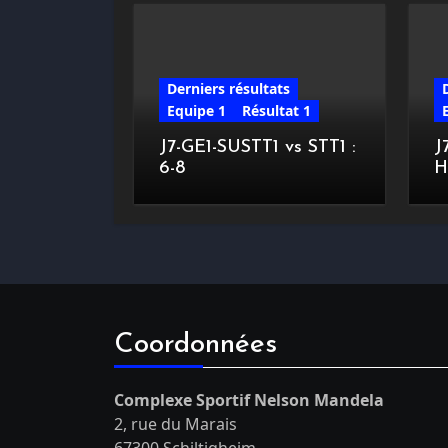
Derniers résultats
Equipe 1
Résultat 1
J7-GE1-SUSTT1 vs STT1 :
J
6-8
H
Coordonnées
Complexe Sportif Nelson Mandela
2, rue du Marais