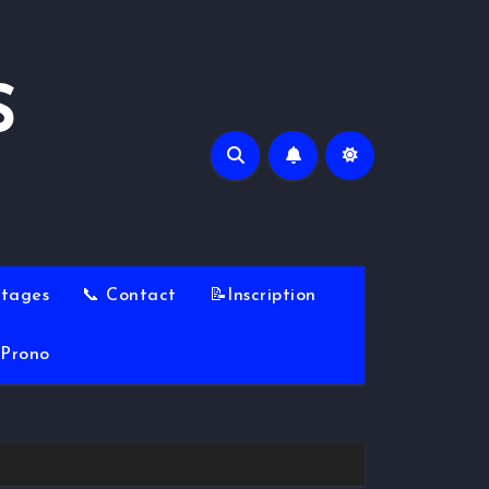
S
Stages
📞 Contact
📝Inscription
Prono