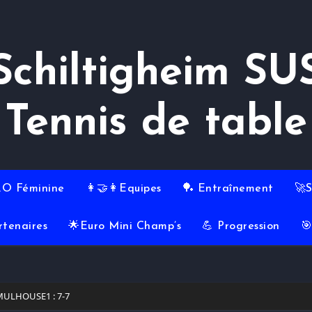
Schiltigheim SU
Tennis de table
RO Féminine
👩‍🤝‍👩Equipes
🏓 Entraînement
🚀
rtenaires
🌟Euro Mini Champ’s
💪 Progression

MULHOUSE1 : 7-7