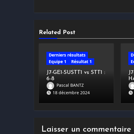
Related Post
Derniers résultats
D
Equipe 1
Résultat 1
E
J7-GE1-SUSTT1 vs STT1 :
J
6-8
H
Pascal BANTZ
18 décembre 2024
Laisser un commentaire