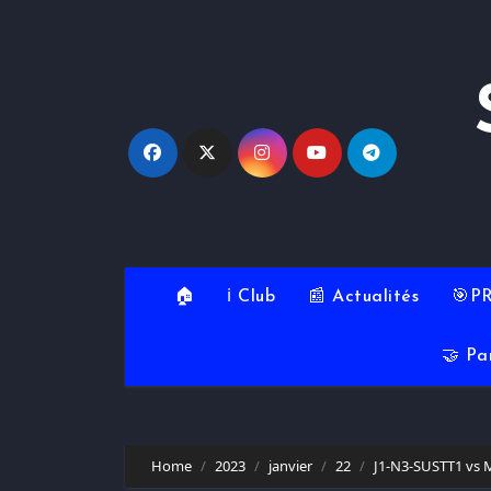
Skip
to
content
🏠
ℹ️ Club
📰 Actualités
🎯P
🤝 Pa
Home
2023
janvier
22
J1-N3-SUSTT1 vs 