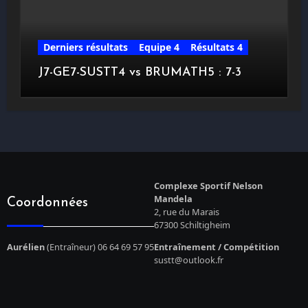
Derniers résultats
Equipe 4
Résultats 4
J7-GE7-SUSTT4 vs BRUMATH5 : 7-3
Complexe Sportif Nelson
Mandela
Coordonnées
2, rue du Marais
67300 Schiltigheim
Aurélien
(Entraîneur) 06 64 69 57 95
Entraînement / Compétition
sustt@outlook.fr