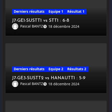
Derniers résultats
Equipe 1
Résultat 1
J7-GE1-SUSTT1 vs STT1 : 6-8
Pascal BANTZ
18 décembre 2024
Derniers résultats
Equipe 2
Résultats 2
J7-GE3-SUSTT2 vs HANAUTT1 : 5-9
Pascal BANTZ
18 décembre 2024