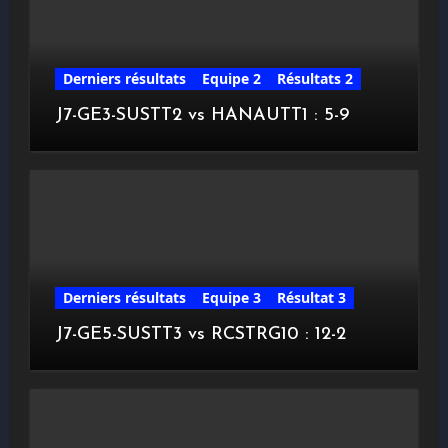
Derniers résultats
Equipe 2
Résultats 2
J7-GE3-SUSTT2 vs HANAUTT1 : 5-9
Derniers résultats
Equipe 3
Résultat 3
J7-GE5-SUSTT3 vs RCSTRG10 : 12-2