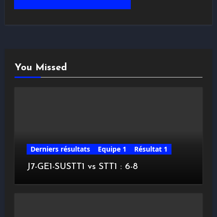
You Missed
Derniers résultats
Equipe 1
Résultat 1
J7-GE1-SUSTT1 vs STT1 : 6-8