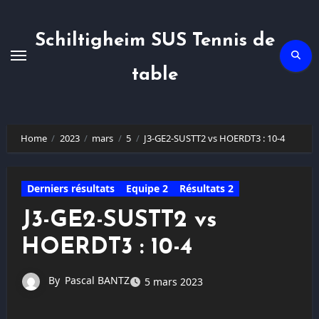
Skip
to
content
Schiltigheim SUS Tennis de
table
Home
2023
mars
5
J3-GE2-SUSTT2 vs HOERDT3 : 10-4
Derniers résultats
Equipe 2
Résultats 2
J3-GE2-SUSTT2 vs
HOERDT3 : 10-4
By
Pascal BANTZ
5 mars 2023