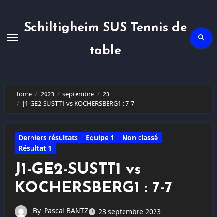
Skip
to
content
Schiltigheim SUS Tennis de
table
Home
2023
septembre
23
J1-GE2-SUSTT1 vs KOCHERSBERG1 : 7-7
Derniers résultats
Equipe 1
Non classé
Résultat 1
J1-GE2-SUSTT1 vs
KOCHERSBERG1 : 7-7
By
Pascal BANTZ
23 septembre 2023