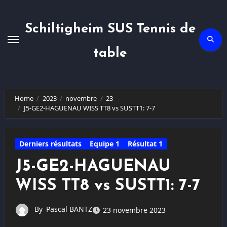
Skip
to
content
Schiltigheim SUS Tennis de
table
Home
2023
novembre
23
J5-GE2-HAGUENAU WISS TT8 vs SUSTT1: 7-7
Derniers résultats
Equipe 1
Résultat 1
J5-GE2-HAGUENAU
WISS TT8 vs SUSTT1: 7-7
By
Pascal BANTZ
23 novembre 2023