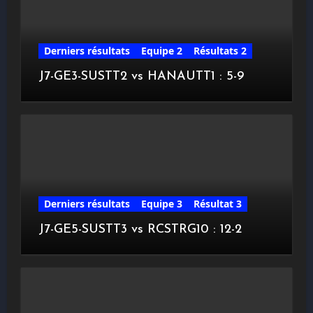
Derniers résultats
Equipe 2
Résultats 2
J7-GE3-SUSTT2 vs HANAUTT1 : 5-9
Derniers résultats
Equipe 3
Résultat 3
J7-GE5-SUSTT3 vs RCSTRG10 : 12-2