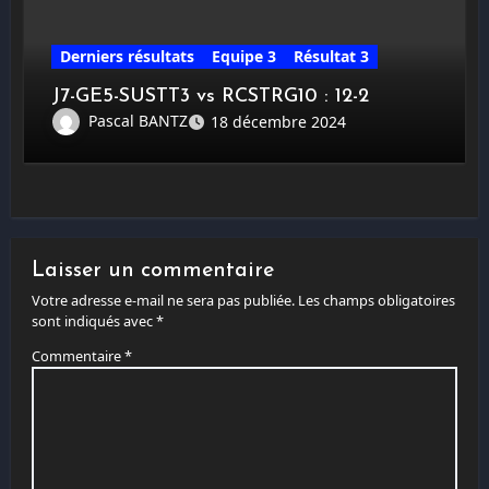
Derniers résultats
Equipe 3
Résultat 3
J7-GE5-SUSTT3 vs RCSTRG10 : 12-2
Pascal BANTZ
18 décembre 2024
Laisser un commentaire
Votre adresse e-mail ne sera pas publiée.
Les champs obligatoires
sont indiqués avec
*
Commentaire
*