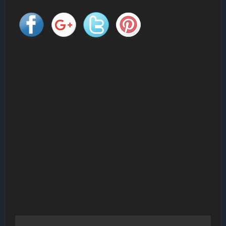
Navigation