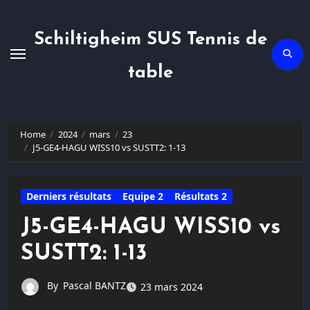
Skip
to
content
Schiltigheim SUS Tennis de
table
Home
2024
mars
23
J5-GE4-HAGU WISS10 vs SUSTT2: 1-13
Derniers résultats
Equipe 2
Résultats 2
J5-GE4-HAGU WISS10 vs
SUSTT2: 1-13
By
Pascal BANTZ
23 mars 2024