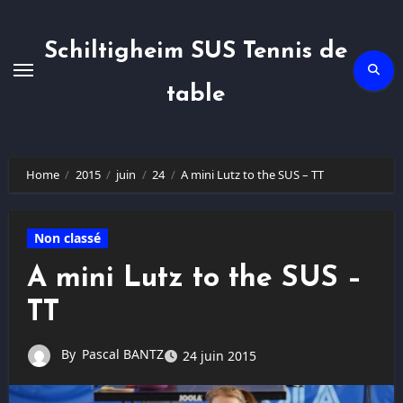
Skip
to
content
Schiltigheim SUS Tennis de
table
Home
2015
juin
24
A mini Lutz to the SUS – TT
Non classé
A mini Lutz to the SUS –
TT
By
Pascal BANTZ
24 juin 2015