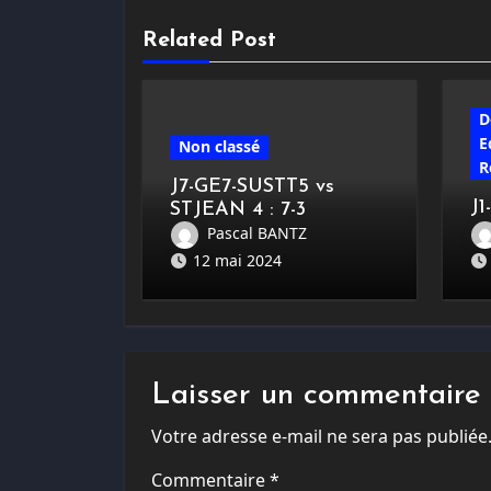
Related Post
D
E
Non classé
R
J7-GE7-SUSTT5 vs
J1
STJEAN 4 : 7-3
K
Pascal BANTZ
12 mai 2024
Laisser un commentaire
Votre adresse e-mail ne sera pas publiée
Commentaire
*