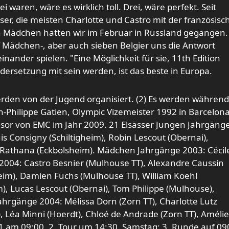
waren, wäre es wirklich toll. Drei, wäre perfekt. Seit
er, die meisten Charlotte und Castro mit der französisc
n Mädchen hatten wir im Februar in Russland gegangen.
 Mädchen-, aber auch sieben Belgier uns die Antwort
nander spielen. "Eine Möglichkeit für sie, 11th Edition
dersetzung mit sein werden, ist das beste in Europa.
werden von der Jugend organisiert. (2) Es werden während
n-Philippe Gatien, Olympic Vizemeister 1992 in Barcelon
sor von EMC i
m J
ahr 2009. 21 Elsässer Jungen Jahrgäng
s Consigny (Schiltigheim), Robin Lescout (Obernai),
 Rathana (Eckbolsheim). Mädchen Jahrgänge 2003: Cécil
2004: Castro Besnier (Mulhouse TT), Alexandre Caussin
eim), Damien Fuchs (Mulhouse TT), William Koehl
), Lucas Lescout (Obernai), Tom Philippe (Mulhouse),
rgänge 2004: Mélissa Dorn (Zorn TT), Charlotte Lutz
m), Léa Minni (Hoerdt), Chloé de Andrade (Zorn TT), Amélie
 1 am 09:00, 2. Tour um 14:30. Samstag: 3. Runde auf 09