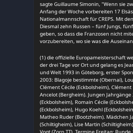
sagte Guillaume Simonin, "Wenn sie zwei 
Anfang der Woche vorbereiten 17 Elsäss
Nationalmannschaft für CREPS. Mit de
Diesmal zehn Russen – fünf Jungs, fünf
geben, so dass die Franzosen nicht mitei
vorzubereiten, wo sie was die Auseinan
(1) die offizielle Europameisterschaft 
der drei Tage vor Ort und gelang es Jea
und Welt 1993 in Göteborg, erster Spon
2003: Blagoje bestimmte (Obernai), Loui
Clément Cécile (Eckbolsheim), Clément
Ancelot (Bergheim). Jungen Jahrgänge 
(Eckbolsheim), Romain Cécile (Eckbolsh
(Eckbolsheim), Hugo Koehl (Eckbolsheim
Matheo Ruder (Bootzheim). Mädchen Jah
(Schiltigheim), Lise Martin (Schiltighei
Vogt (Zorn TT). Termine Freitag: Runde