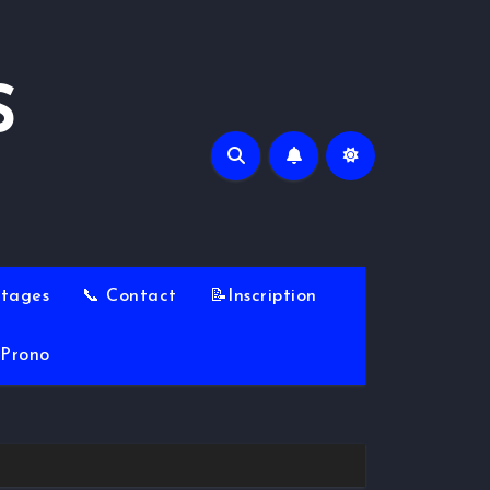
S
Stages
📞 Contact
📝Inscription
Prono