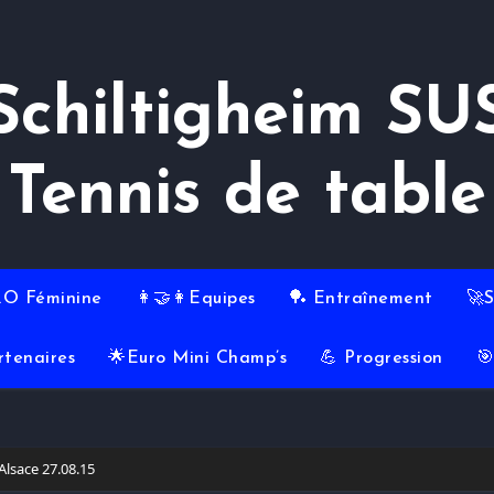
Schiltigheim SU
Tennis de table
RO Féminine
👩‍🤝‍👩Equipes
🏓 Entraînement
🚀
rtenaires
🌟Euro Mini Champ’s
💪 Progression

 Alsace 27.08.15