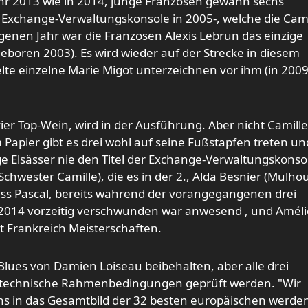
hr 2013 wie in 2014, junge Franzosen gewann sechs
er Exchange-Verwa
ltun
gskonsole in 2005-, welche die Cami
ngenen Jahr war die Franzosen Alexis Lebrun das einzige
eboren 2003). Es wird wieder auf der Strecke in diesem
e einzelne Marie Migot unterzeichnen vor ihm (in 200
vier Top-Wein, wird in der Ausführung. Aber nicht Camille
m Papier gibt es drei wohl auf seine Fußstapfen treten un
ge Elsässer nie den Titel der Exchange-Verwa
ltu
ngskonso
 Schwester Camille), die es in der 2., Alda Besnier (Mulho
ass Pascal, bereits während der vorangegangenen drei
 2014 vorzeitig verschwunden war anwesend , und Améli
st Frankreich Meisterschaften.
Blues von Damien Loiseau beibehalten, aber alle drei
e technische Rahmenbedingungen geprüft werden. "Wir
ns in das Gesamtbild der 32 besten europäischen werden