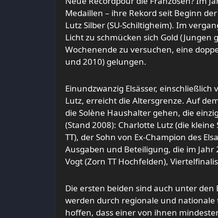
Neue Recordpour die Franzosen? Im Ja
Medaillen – ihre Rekord seit Beginn d
Lutz Silber (SU-Schiltigheim). Im verga
Licht zu schmücken sich Gold (Jungen g
Wochenende zu versuchen, eine doppelt
und 2010) gelungen.
Einundzwanzig Elsässer, einschließlich 
Lutz, erreicht die Altersgrenze. Auf de
die Solène Haushalter gehen, die einzi
(Stand 2008): Charlotte Lutz (die kleine
TT), der Sohn von Ex-Champion des Els
Ausgaben und Beteiligung, die im Jahr
Vogt (Zorn TT Hochfelden), Viertelfinali
Die ersten beiden sind auch unter den 
werden durch regionale und national
hoffen, dass einer von ihnen mindeste