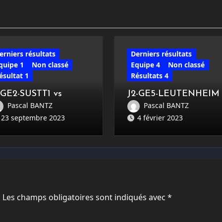
erniers résultats
Derniers résultats
quipe 1
Non classé
Equipe 4
Non classé
ésultat 1
Résultats 4
-GE2-SUSTT1 vs
J2-GE5-LEUTENHEIM
OCHERSBERG1 : 7-7
CCT2 vs SUSTT4 : 3-11
Pascal BANTZ
Pascal BANTZ
23 septembre 2023
4 février 2023
.
Les champs obligatoires sont indiqués avec
*