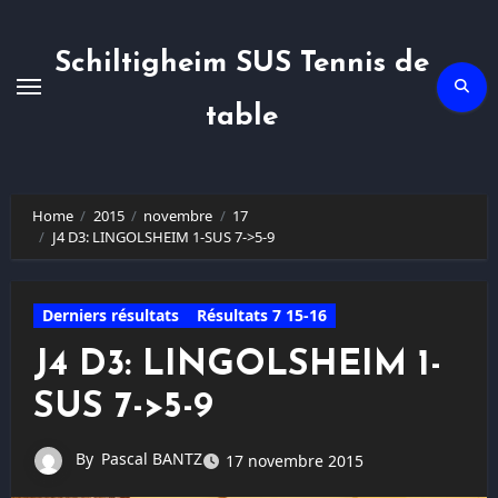
Skip
to
content
Schiltigheim SUS Tennis de
table
Home
2015
novembre
17
J4 D3: LINGOLSHEIM 1-SUS 7->5-9
Derniers résultats
Résultats 7 15-16
J4 D3: LINGOLSHEIM 1-
SUS 7->5-9
By
Pascal BANTZ
17 novembre 2015