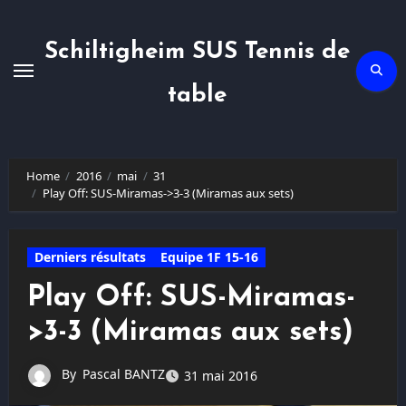
Skip
to
content
Schiltigheim SUS Tennis de
table
Home
2016
mai
31
Play Off: SUS-Miramas->3-3 (Miramas aux sets)
Derniers résultats
Equipe 1F 15-16
Play Off: SUS-Miramas-
>3-3 (Miramas aux sets)
By
Pascal BANTZ
31 mai 2016