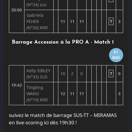
(N°24)
sus
20:00
Gabriela
FEHER
11
11
11
T
3
(N°26)
MIR
Barrage Accession à la PRO A - Match 1
01
MAI
Kelly SIBLEY
10
2
6
T
0
(N°33)
SUS
19:42
Tingting
WANG
12
11
11
3
(N°19)
MIR
suivez le match de barrage SUS-TT – MIRAMAS
en live-scoring ici dès 19h30 !