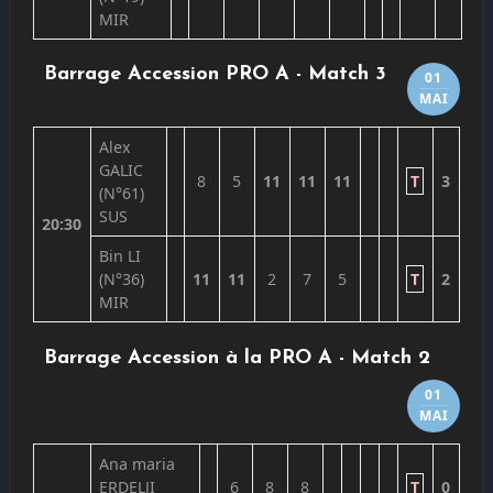
MIR
Barrage Accession PRO A - Match 3
01
MAI
Alex
GALIC
8
5
11
11
11
T
3
(N°61)
SUS
20:30
Bin LI
(N°36)
11
11
2
7
5
T
2
MIR
Barrage Accession à la PRO A - Match 2
01
MAI
Ana maria
ERDELJI
6
8
8
T
0