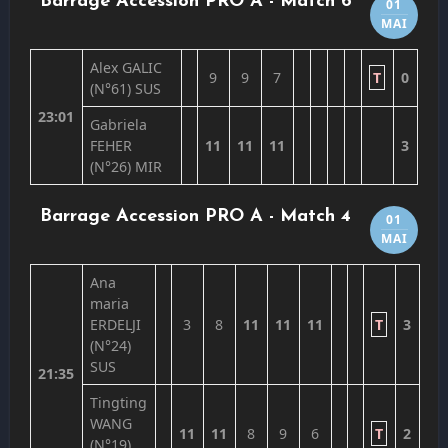
Barrage Accession PRO A - Match 6
01
MAI
Alex GALIC
9
9
7
T
0
(N°61)
SUS
23:01
Gabriela
FEHER
11
11
11
3
(N°26)
MIR
Barrage Accession PRO A - Match 4
01
MAI
Ana
maria
ERDELJI
3
8
11
11
11
T
3
(N°24)
SUS
21:35
Tingting
WANG
11
11
8
9
6
T
2
(N°19)