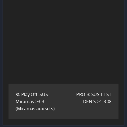
Navigation
de
Play Off: SUS-
PRO B: SUS TT-ST
l’article
Miramas->3-3
DENIS->1-3
(Miramas aux sets)