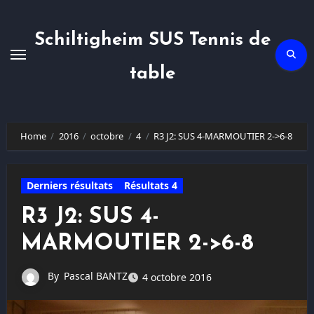
Skip
to
content
Schiltigheim SUS Tennis de
table
Home
2016
octobre
4
R3 J2: SUS 4-MARMOUTIER 2->6-8
Derniers résultats
Résultats 4
R3 J2: SUS 4-
MARMOUTIER 2->6-8
By
Pascal BANTZ
4 octobre 2016