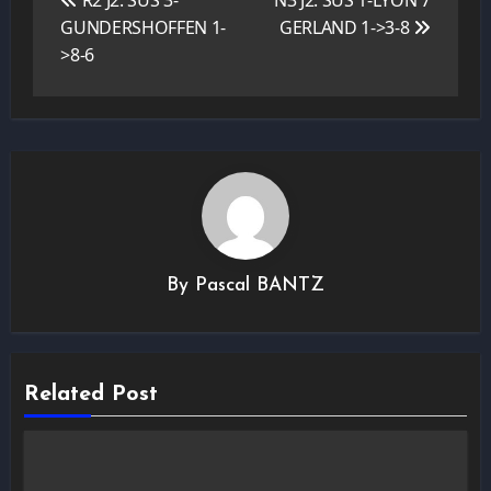
R2 J2: SUS 3-
N3 J2: SUS 1-LYON 7
l’article
GUNDERSHOFFEN 1-
GERLAND 1->3-8
>8-6
By
Pascal BANTZ
Related Post