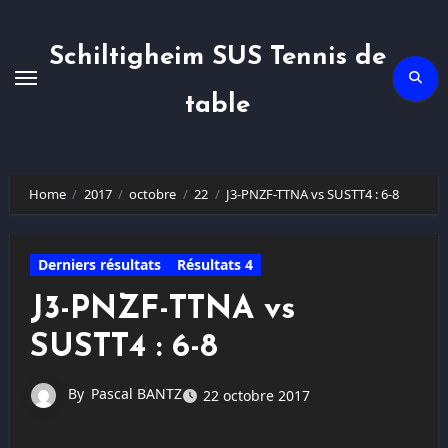
Skip
to
content
Schiltigheim SUS Tennis de
table
Home
2017
octobre
22
J3-PNZF-TTNA vs SUSTT4 : 6-8
Derniers résultats
Résultats 4
J3-PNZF-TTNA vs
SUSTT4 : 6-8
By
Pascal BANTZ
22 octobre 2017