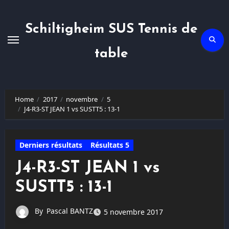
Skip
to
content
Schiltigheim SUS Tennis de
table
Home
2017
novembre
5
J4-R3-ST JEAN 1 vs SUSTT5 : 13-1
Derniers résultats
Résultats 5
J4-R3-ST JEAN 1 vs
SUSTT5 : 13-1
By
Pascal BANTZ
5 novembre 2017