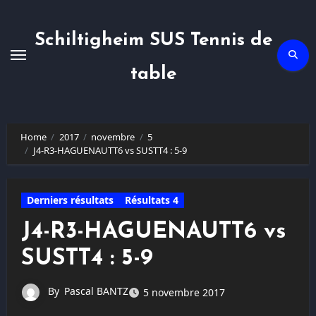
Skip
to
content
Schiltigheim SUS Tennis de
table
Home
2017
novembre
5
J4-R3-HAGUENAUTT6 vs SUSTT4 : 5-9
Derniers résultats
Résultats 4
J4-R3-HAGUENAUTT6 vs
SUSTT4 : 5-9
By
Pascal BANTZ
5 novembre 2017