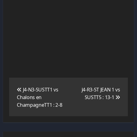
Navigation
de
J4-N3-SUSTT1 vs
J4-R3-ST JEAN 1 vs
l’article
Chalons en
SUSTT5 : 13-1
ChampagneTT1 : 2-8