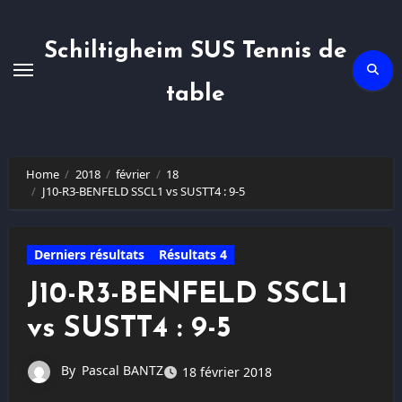
Skip
to
content
Schiltigheim SUS Tennis de
table
Home
2018
février
18
J10-R3-BENFELD SSCL1 vs SUSTT4 : 9-5
Derniers résultats
Résultats 4
J10-R3-BENFELD SSCL1
vs SUSTT4 : 9-5
By
Pascal BANTZ
18 février 2018