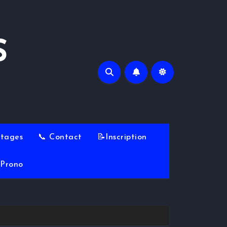
S
Stages
📞 Contact
📝Inscription
Prono