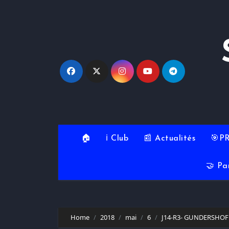
Skip
to
content
🏠
ℹ️ Club
📰 Actualités
🎯P
🤝 Pa
Home
2018
mai
6
J14-R3- GUNDERSHOFFE