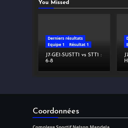
You Missed
Derniers résultats
Equipe 1
Résultat 1
J7-GE1-SUSTT1 vs STT1 :
J
6-8
H
Coordonnées
Complexe Sportif Nelson Mandela