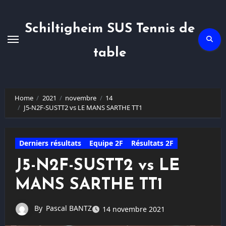
Skip
to
content
Schiltigheim SUS Tennis de
table
Home
2021
novembre
14
J5-N2F-SUSTT2 vs LE MANS SARTHE TT1
Derniers résultats
Equipe 2F
Résultats 2F
J5-N2F-SUSTT2 vs LE
MANS SARTHE TT1
By
Pascal BANTZ
14 novembre 2021