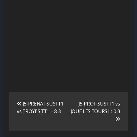
Navigation
de
J5-PRENAT-SUSTT1
J5-PROF-SUSTT1 vs
l’article
vs TROYES TT1 = 8-3
JOUE LES TOURS1 : 0-3