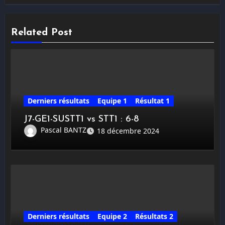
Related Post
Derniers résultats
Equipe 1
Résultat 1
J7-GE1-SUSTT1 vs STT1 : 6-8
Pascal BANTZ
18 décembre 2024
Derniers résultats
Equipe 2
Résultats 2