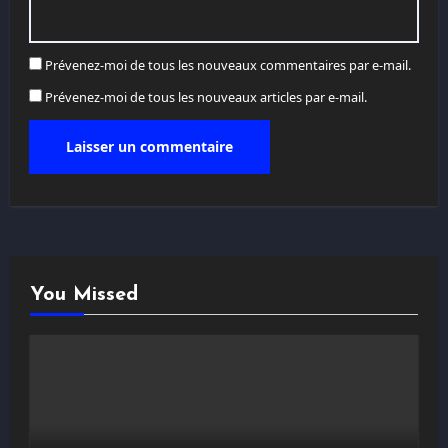
Prévenez-moi de tous les nouveaux commentaires par e-mail.
Prévenez-moi de tous les nouveaux articles par e-mail.
You Missed