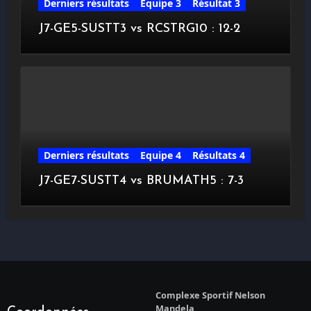
Derniers résultats
Equipe 3
Résultat 3
J7-GE5-SUSTT3 vs RCSTRG10 : 12-2
Derniers résultats
Equipe 4
Résultats 4
J7-GE7-SUSTT4 vs BRUMATH5 : 7-3
Complexe Sportif Nelson
Mandela