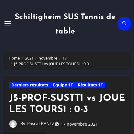
Skip
to
content
Schiltigheim SUS Tennis de
table
Home
2021
novembre
17
J5-PROF-SUSTT1 vs JOUE LES TOURS1 : 0-3
Derniers résultats
Equipe 1F
Résultats 1F
J5-PROF-SUSTT1 vs JOUE
LES TOURS1 : 0-3
By
Pascal BANTZ
17 novembre 2021