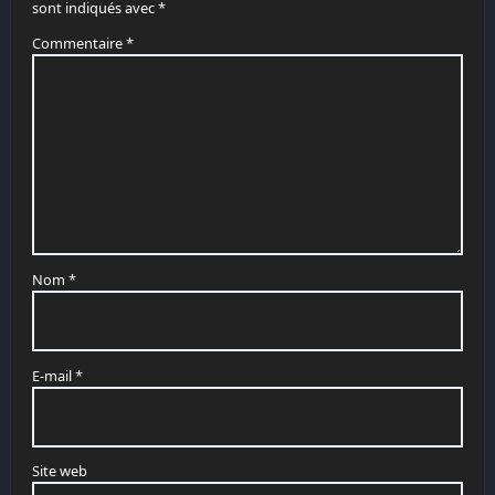
sont indiqués avec
*
Commentaire
*
Nom
*
E-mail
*
Site web