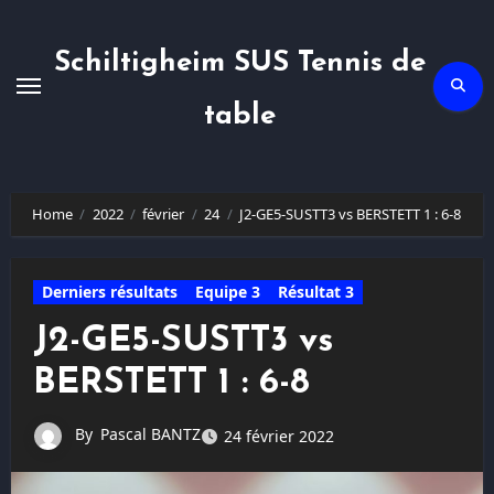
Skip
to
content
Schiltigheim SUS Tennis de
table
Home
2022
février
24
J2-GE5-SUSTT3 vs BERSTETT 1 : 6-8
Derniers résultats
Equipe 3
Résultat 3
J2-GE5-SUSTT3 vs
BERSTETT 1 : 6-8
By
Pascal BANTZ
24 février 2022