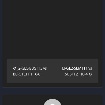
Navigation
de
J2-GE5-SUSTT3 vs
J3-GE2-SEMTT1 vs
l’article
BERSTETT 1 : 6-8
SUSTT2 : 10-4