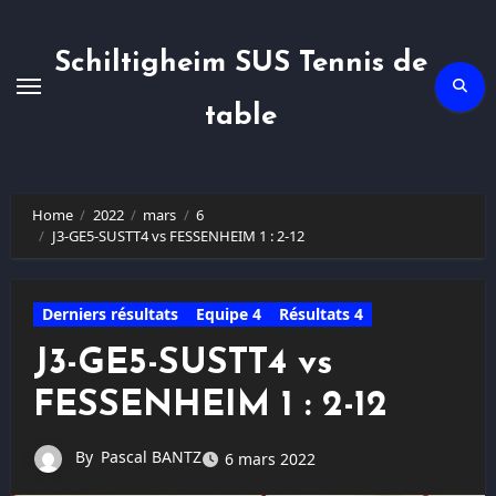
Skip
to
content
Schiltigheim SUS Tennis de
table
Home
2022
mars
6
J3-GE5-SUSTT4 vs FESSENHEIM 1 : 2-12
Derniers résultats
Equipe 4
Résultats 4
J3-GE5-SUSTT4 vs
FESSENHEIM 1 : 2-12
By
Pascal BANTZ
6 mars 2022