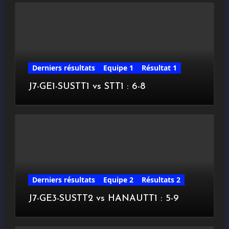
Derniers résultats
Equipe 1
Résultat 1
J7-GE1-SUSTT1 vs STT1 : 6-8
Derniers résultats
Equipe 2
Résultats 2
J7-GE3-SUSTT2 vs HANAUTT1 : 5-9