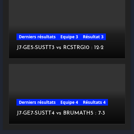
Derniers résultats
Equipe 3
Résultat 3
J7-GE5-SUSTT3 vs RCSTRG10 : 12-2
Derniers résultats
Equipe 4
Résultats 4
J7-GE7-SUSTT4 vs BRUMATH5 : 7-3