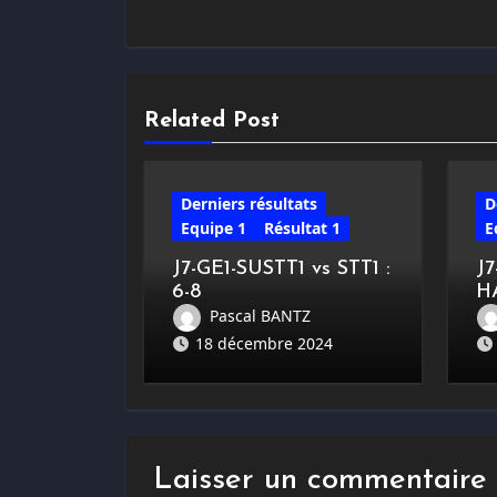
Related Post
Derniers résultats
D
Equipe 1
Résultat 1
E
J7-GE1-SUSTT1 vs STT1 :
J
6-8
H
Pascal BANTZ
18 décembre 2024
Laisser un commentaire