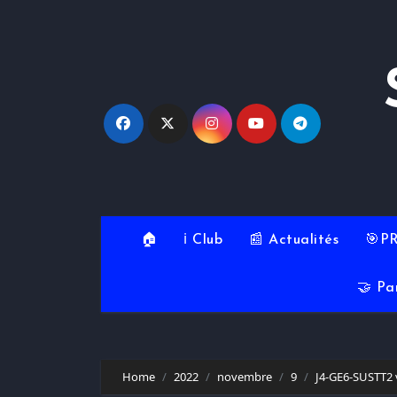
Skip
to
content
🏠
ℹ️ Club
📰 Actualités
🎯P
🤝 Pa
Home
2022
novembre
9
J4-GE6-SUSTT2 