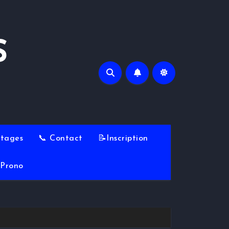
S
Stages
📞 Contact
📝Inscription
Prono