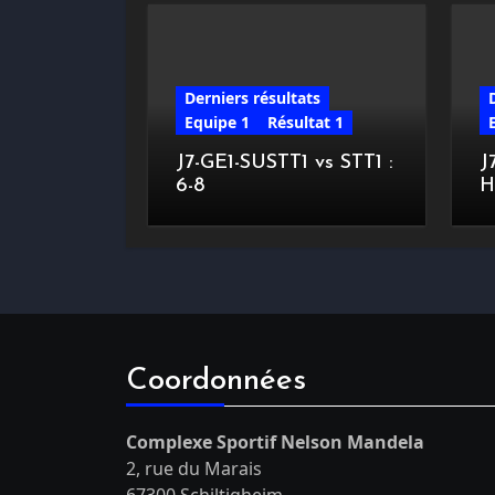
Derniers résultats
Equipe 1
Résultat 1
J7-GE1-SUSTT1 vs STT1 :
J
6-8
H
Coordonnées
Complexe Sportif Nelson Mandela
2, rue du Marais