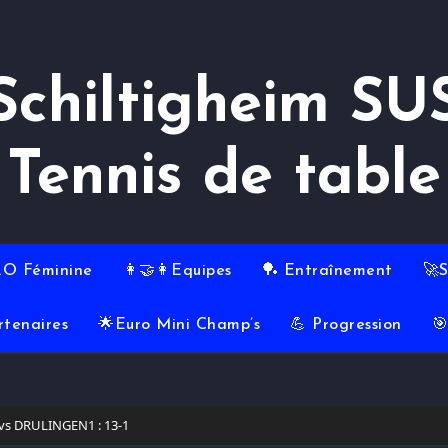
Schiltigheim SU
Tennis de table
RO Féminine
👩‍🤝‍👩Equipes
🏓 Entraînement
🚀
rtenaires
🌟Euro Mini Champ’s
💪 Progression

vs DRULINGEN1 : 13-1