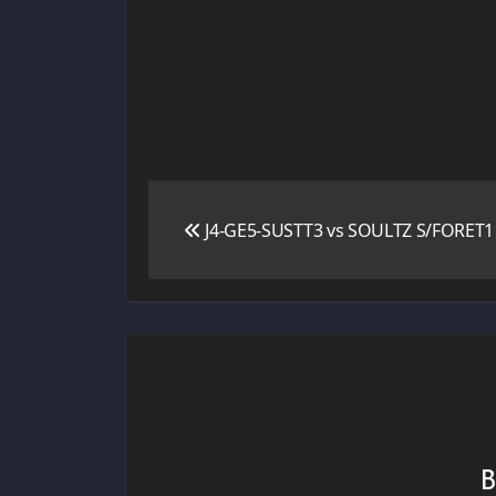
Navigation
J4-GE5-SUSTT3 vs SOULTZ S/FORET1 :
de
l’article