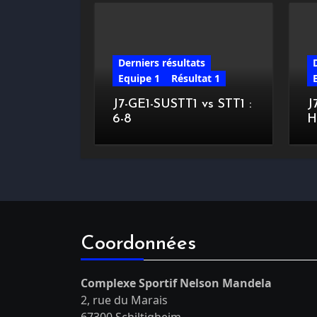
Derniers résultats
Equipe 1
Résultat 1
J7-GE1-SUSTT1 vs STT1 :
J
6-8
H
Coordonnées
Complexe Sportif Nelson Mandela
2, rue du Marais