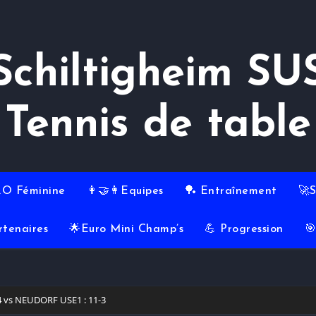
Schiltigheim SU
Tennis de table
RO Féminine
👩‍🤝‍👩Equipes
🏓 Entraînement
🚀
rtenaires
🌟Euro Mini Champ’s
💪 Progression

 vs NEUDORF USE1 : 11-3