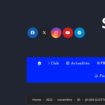
Skip
to
content
🏠
ℹ️ Club
📰 Actualités
🎯P
🤝 Pa
Home
2022
novembre
30
J6-GE6-SUSTT4