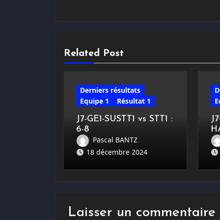
Related Post
Derniers résultats
D
Equipe 1
Résultat 1
E
J7-GE1-SUSTT1 vs STT1 :
J
6-8
H
Pascal BANTZ
18 décembre 2024
Laisser un commentaire