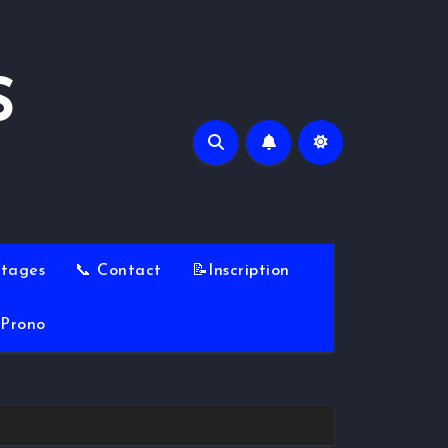
S
Stages
📞 Contact
📝Inscription
Prono