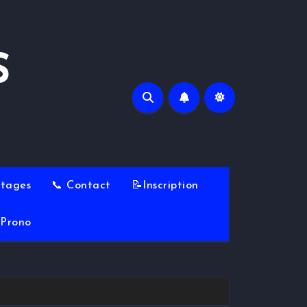
S
Stages
📞 Contact
📝Inscription
Prono