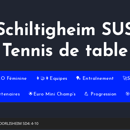
Schiltigheim SU
Tennis de table
RO Féminine
👩‍🤝‍👩Equipes
🏓 Entraînement
🚀
rtenaires
🌟Euro Mini Champ’s
💪 Progression

 DORLISHEIM SD4: 4-10