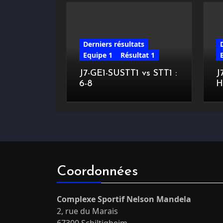
Derniers résultats
Equipe 1
Résultat 1
J7-GE1-SUSTT1 vs STT1 :
J
6-8
H
Coordonnées
Complexe Sportif Nelson Mandela
2, rue du Marais