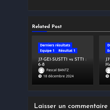
Related Post
Derniers résultats
D
Equipe 1
Résultat 1
E
J7-GE1-SUSTT1 vs STT1 :
J
6-8
H
Pascal BANTZ
18 décembre 2024
Laisser un commentaire