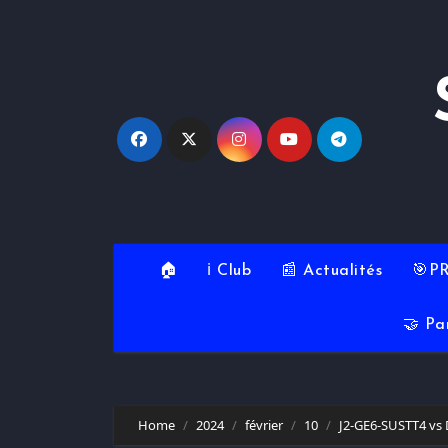
Skip
to
content
🏠
ℹ️ Club
📰 Actualités
🎯P
🤝 Pa
Home
2024
février
10
J2-GE6-SUSTT4 vs