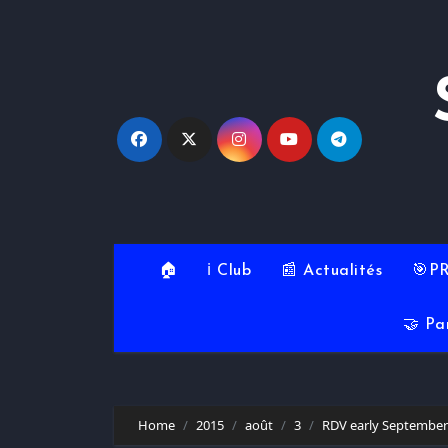
Skip
to
content
🏠
ℹ️ Club
📰 Actualités
🎯P
🤝 Pa
Home
2015
août
3
RDV early September