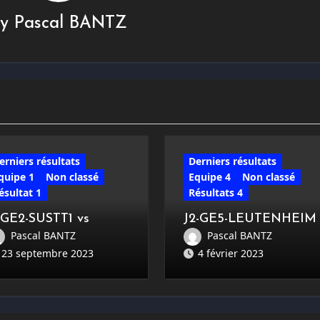
By
Pascal BANTZ
erniers résultats
Derniers résultats
quipe 1
Non classé
Equipe 4
Non classé
ésultat 1
Résultats 4
-GE2-SUSTT1 vs
J2-GE5-LEUTENHEIM
OCHERSBERG1 : 7-7
CCT2 vs SUSTT4 : 3-11
Pascal BANTZ
Pascal BANTZ
23 septembre 2023
4 février 2023