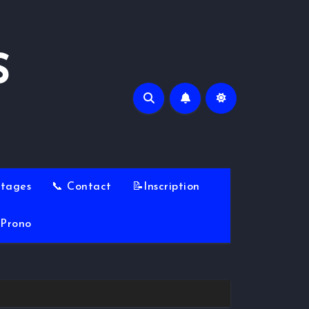
S
Stages
📞 Contact
📝Inscription
Prono