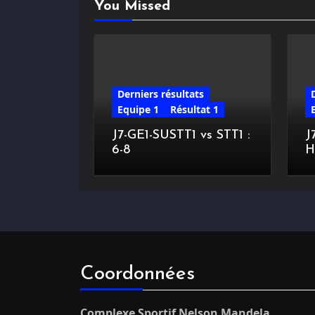
You Missed
Derniers résultats
Equipe 1
Résultat 1
J7-GE1-SUSTT1 vs STT1 :
J
6-8
H
Coordonnées
Complexe Sportif Nelson Mandela