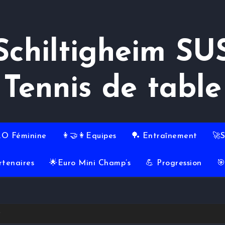
Schiltigheim SU
Tennis de table
RO Féminine
👩‍🤝‍👩Equipes
🏓 Entraînement
🚀
rtenaires
🌟Euro Mini Champ’s
💪 Progression
