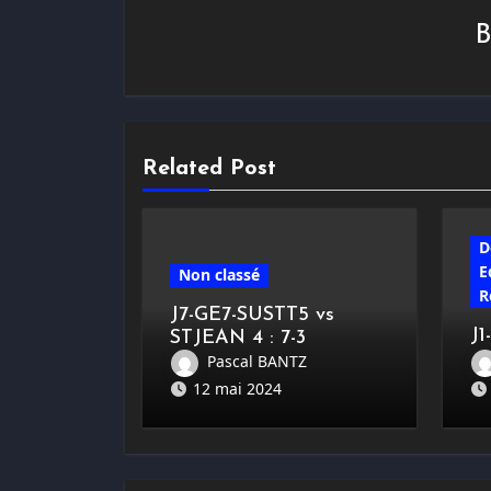
Related Post
D
E
Non classé
R
J7-GE7-SUSTT5 vs
J1
STJEAN 4 : 7-3
K
Pascal BANTZ
12 mai 2024