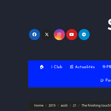
Skip
to
content
🏠
ℹ️ Club
📰 Actualités
🎯P
🤝 Pa
Home
2015
août
21
The finishing touch!