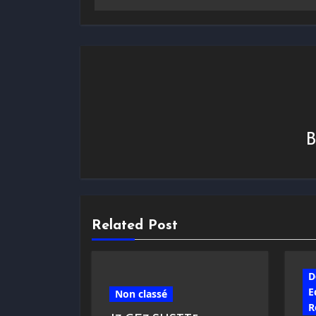
Related Post
D
E
Non classé
R