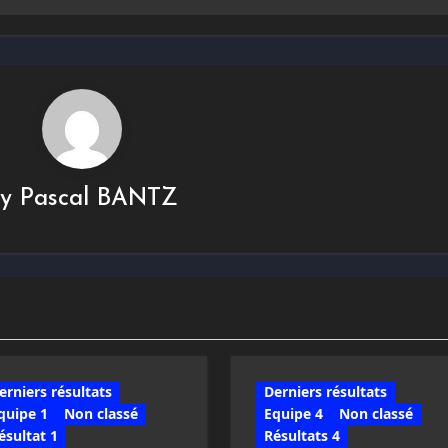
By
Pascal BANTZ
erniers résultats
Derniers résultats
quipe 1
Non classé
Equipe 4
Non classé
ésultat 1
Résultats 4