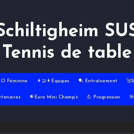
Schiltigheim SU
Tennis de table
RO Féminine
👩‍🤝‍👩Equipes
🏓 Entraînement
🚀
rtenaires
🌟Euro Mini Champ’s
💪 Progression
