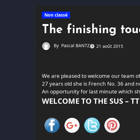
Non classé
The finishing tou
By
Pascal BANTZ
21 août 2015
We are pleased to welcome our team of
27 years old she is French No. 36 and n
An opportunity for last minute which sh
WELCOME TO THE SUS – TT