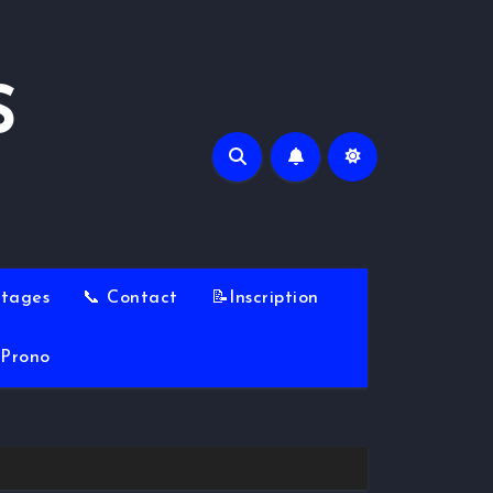
S
Stages
📞 Contact
📝Inscription
Prono