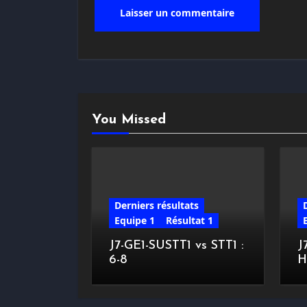
You Missed
Derniers résultats
Equipe 1
Résultat 1
J7-GE1-SUSTT1 vs STT1 :
J
6-8
H